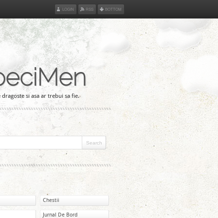
LOGIN
RSS
BOTTOM
peciMen
 dragoste si asa ar trebui sa fie.
Chestii
Jurnal De Bord