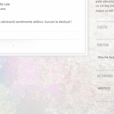
pele alexan
tă cale
cu cd-key (
oare.
la
Adam
WP-
 abstractă sentimente adânci. Succes la deslușit !
CHESTII
1
PRIETENI
Who the fuck 
RECOMAND
HOSTICO