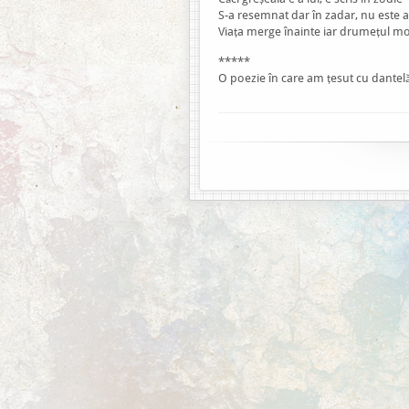
S-a resemnat dar în zadar, nu este al
Viața merge înainte iar drumețul m
*****
O poezie în care am țesut cu dantelă