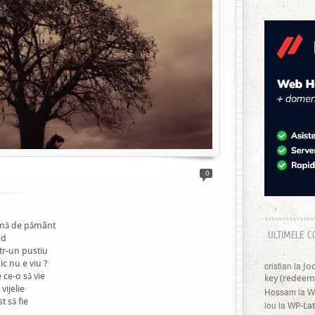
0
râmă de pământ
ULTIMELE C
nd
ntr-un pustiu
c nu e viu ?
cristian
la
Jo
 ce-o să vie
key (redeem
vijelie
Hossam
la
W
t să fie
lou
la
WP-Lat