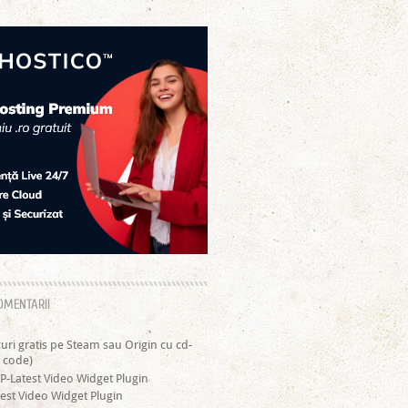
OMENTARII
curi gratis pe Steam sau Origin cu cd-
 code)
P-Latest Video Widget Plugin
est Video Widget Plugin