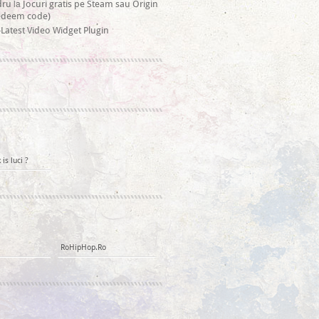
la
dru
Jocuri gratis pe Steam sau Origin
redeem code)
Latest Video Widget Plugin
is luci ?
RoHipHop.Ro