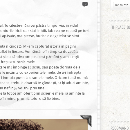
0
De minte
l. Tu citeste-mă și vei păstra timpul viu, în vidul
ITI PLACE B
nturile fricii, dar stai liniștit, iubirea ne repară pe toți.
ai apăsate, mai șterse, buricele degetelor se simt
uita niciodată. Mi-am capturat istoria in pagini,
 suflet în fiecare. Vor rămâne în timp ca dovadă a
st și eu cândva om pe acest pământ și am simțit
rații și surorile mele.
itare mă împinge să scriu, sau poate dorința de a
a le încânta cu experiențele mele, de a-i îndrepta
 a-i inmuia puțin la dramele mele. Oricum tu să nu mă
ntea ta, trebuie doar să te gândești, să îți aduci aminte,
n neființă, voi trăi prin tine.
 la tot ce am oferit prin scrierile mele, ia aminte la
e în mine, promit, totul o să fie bine.
RECOMAND H