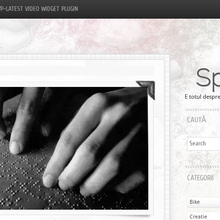
P-LATEST VIDEO WIDGET PLUGIN
S
E totul despre
CAUTĂ
CATEGORII
Bike
Creatie