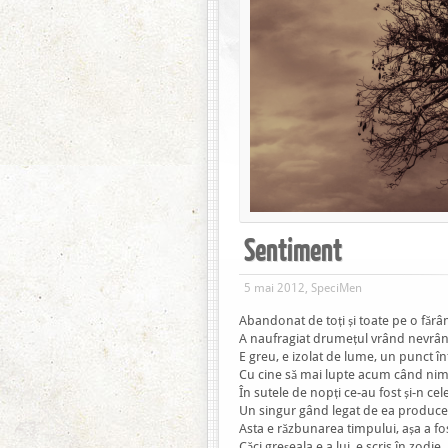
Sentiment
5 mai 2012, SpeciMen
Abandonat de toți și toate pe o fă
A naufragiat drumețul vrând nevrâ
E greu, e izolat de lume, un punct î
Cu cine să mai lupte acum când nimi
În sutele de nopți ce-au fost și-n cele
Un singur gând legat de ea produce 
Asta e răzbunarea timpului, așa a fos
Căci greșeala e a lui, e scris în zodie