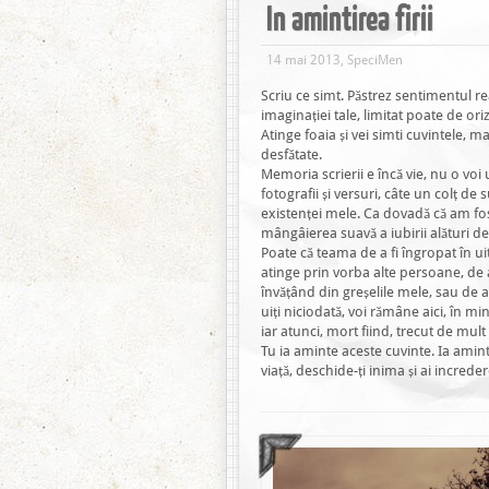
In amintirea firii
14 mai 2013, SpeciMen
Scriu ce simt. Păstrez sentimentul rea
imaginației tale, limitat poate de orizo
Atinge foaia și vei simti cuvintele, m
desfătate.
Memoria scrierii e încă vie, nu o voi 
fotografii și versuri, câte un colț de
existenței mele. Ca dovadă că am fo
mângâierea suavă a iubirii alături de f
Poate că teama de a fi îngropat în u
atinge prin vorba alte persoane, de 
învățând din greșelile mele, sau de
uiți niciodată, voi rămâne aici, în mi
iar atunci, mort fiind, trecut de mult i
Tu ia aminte aceste cuvinte. Ia aminte
viață, deschide-ți inima și ai increder