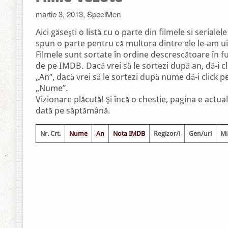
martie 3, 2013, SpeciMen
Aici găseşti o listă cu o parte din filmele si seriale
spun o parte pentru că multora dintre ele le-am uita
Filmele sunt sortate în ordine descrescătoare în f
de pe IMDB. Dacă vrei să le sortezi după an, dă-i cl
„An”, dacă vrei să le sortezi după nume dă-i click p
„Nume”.
Vizionare plăcută! Şi încă o chestie, pagina e actual
dată pe săptămână.
Nr. Crt.
Nume
An
Nota IMDB
Regizor/i
Gen/uri
Mi