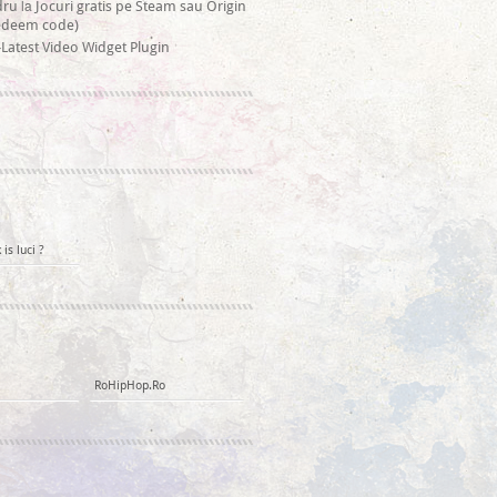
la
dru
Jocuri gratis pe Steam sau Origin
redeem code)
Latest Video Widget Plugin
is luci ?
RoHipHop.Ro