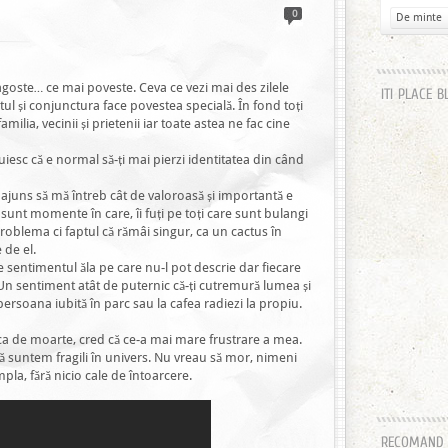
0
De minte
ragoste… ce mai poveste. Ceva ce vezi mai des zilele
ITI PLACE B
ul și conjunctura face povestea specială. În fond toți
amilia, vecinii și prietenii iar toate astea ne fac cine
iesc că e normal să-ți mai pierzi identitatea din când
 ajuns să mă întreb cât de valoroasă și importantă e
 sunt momente în care, îi fuți pe toți care sunt bulangi
o problema ci faptul că rămâi singur, ca un cactus în
 de el.
de sentimentul ăla pe care nu-l pot descrie dar fiecare
 Un sentiment atât de puternic că-ți cutremură lumea și
persoana iubită în parc sau la cafea radiezi la propiu.
ica de moarte, cred că ce-a mai mare frustrare a mea.
ă suntem fragili în univers. Nu vreau să mor, nimeni
pla, fără nicio cale de întoarcere.
RECOMAND H