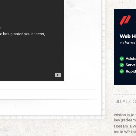
ULTIMELE C
1
cristian
la
Jo
key (redeem
Hossam
la
W
lou
la
WP-Lat