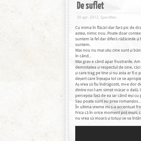
De suflet
30 apr. 2012, SpeciMen
Cu inima în flăcări dar fară pic de d
astea, nimic nou. Poate doar context
suntem la fel dar diferă rădăcinile și f
suntem.
Mai nou nu mai știu cine sunt și bănu
în când…
Mai grav e când apar frustrarile. Am
demnitatea și respectul de sine, căci
și care trag pe tine și nu asta ar fi 
deșert care înțeapa tot ce se apropie
Aș vrea să fiu îndrăgostit, mi-e dor 
dintre noi l-am simțit măcar o dată.
percepția față de ea iar când ieși cu 
Sau poate sunt eu prea romanțios…
În ultima vreme mi s-a accentuat fr
Frica că în orice moment pot muri, c
nu vrea să moară și totuși se va întâm