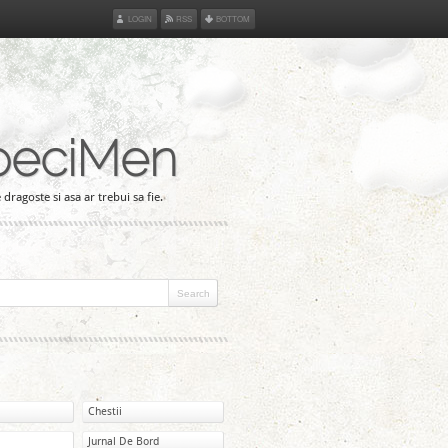
LOGIN
RSS
BOTTOM
peciMen
 dragoste si asa ar trebui sa fie.
Chestii
Jurnal De Bord