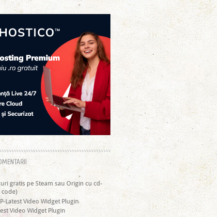
OMENTARII
curi gratis pe Steam sau Origin cu cd-
 code)
P-Latest Video Widget Plugin
est Video Widget Plugin