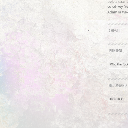
pele alexan
cu cd-key (
la
Adam
WP-
CHESTII
PRIETENI
Who the fuck 
RECOMAND
HOSTICO