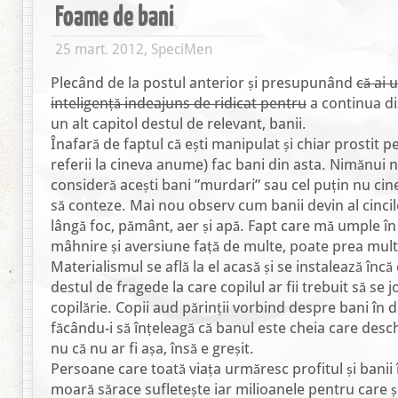
Foame de bani
25 mart. 2012, SpeciMen
Plecând de la postul anterior și presupunând
că ai 
inteligență indeajuns de ridicat pentru
a continua di
un alt capitol destul de relevant, banii.
Înafară de faptul că ești manipulat și chiar prostit pe
referii la cineva anume) fac bani din asta. Nimănui 
consideră acești bani ”murdari” sau cel puțin nu cin
să conteze. Mai nou observ cum banii devin al cinci
lângă foc, pământ, aer și apă. Fapt care mă umple în
mâhnire și aversiune față de multe, poate prea mul
Materialismul se află la el acasă și se instalează încă
destul de fragede la care copilul ar fii trebuit să se
copilărie. Copii aud părinții vorbind despre bani în d
făcându-i să înțeleagă că banul este cheia care desch
nu că nu ar fi așa, însă e greșit.
Persoane care toată viața urmăresc profitul și banii 
moară sărace sufletește iar milioanele pentru care ș