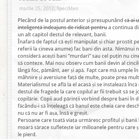
martie 25, 2012, SpeciMen
Plecând de la postul anterior și presupunând
că ai 
inteligență indeajuns de ridicat pentru
a continua di
un alt capitol destul de relevant, banii.
Înafară de faptul că ești manipulat și chiar prostit pe
referii la cineva anume) fac bani din asta. Nimănui 
consideră acești bani ”murdari” sau cel puțin nu cin
să conteze. Mai nou observ cum banii devin al cinci
lângă foc, pământ, aer și apă. Fapt care mă umple în
mâhnire și aversiune față de multe, poate prea mul
Materialismul se află la el acasă și se instalează încă
destul de fragede la care copilul ar fii trebuit să se
copilărie. Copii aud părinții vorbind despre bani în d
făcându-i să înțeleagă că banul este cheia care desch
nu că nu ar fi așa, însă e greșit.
Persoane care toată viața urmăresc profitul și banii 
moară sărace sufletește iar milioanele pentru care ș
le pierd.