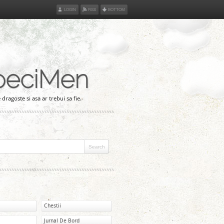
LOGIN
RSS
BOTTOM
peciMen
 dragoste si asa ar trebui sa fie.
Chestii
Jurnal De Bord