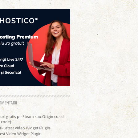
OMENTARII
curi gratis pe Steam sau Origin cu cd-
 code)
P-Latest Video Widget Plugin
est Video Widget Plugin