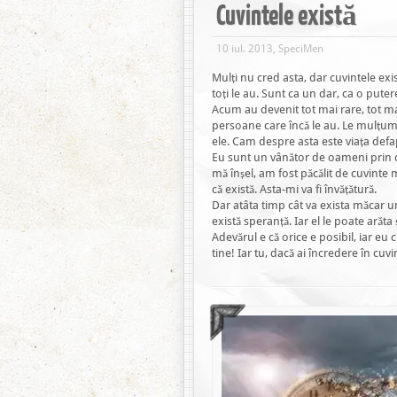
Cuvintele există
10 iul. 2013, SpeciMen
Mulți nu cred asta, dar cuvintele exis
toți le au. Sunt ca un dar, ca o putere
Acum au devenit tot mai rare, tot m
persoane care încă le au. Le mulțume
ele. Cam despre asta este viața def
Eu sunt un vânător de oameni prin c
mă înșel, am fost păcălit de cuvinte
că există. Asta-mi va fi învățătură.
Dar atâta timp cât va exista măcar u
există speranță. Iar el le poate arăta ș
Adevărul e că orice e posibil, iar eu
tine! Iar tu, dacă ai încredere în cuvi