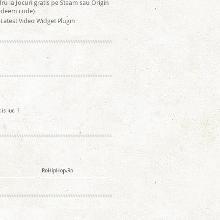
la
dru
Jocuri gratis pe Steam sau Origin
redeem code)
Latest Video Widget Plugin
is luci ?
RoHipHop.Ro