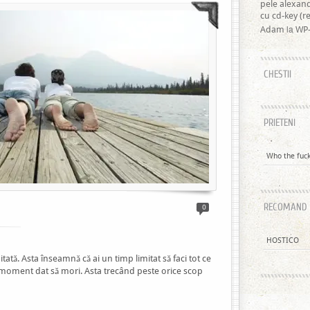
pele alexan
cu cd-key (
la
Adam
WP-
CHESTII
PRIETENI
Who the fuck 
RECOMAND
0
HOSTICO
mitată. Asta înseamnă că ai un timp limitat să faci tot ce
 un moment dat să mori. Asta trecând peste orice scop