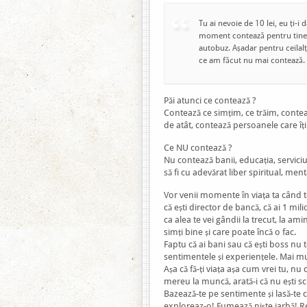
Tu ai nevoie de 10 lei, eu ți-i 
moment contează pentru tine 
autobuz. Așadar pentru ceilalț
ce am făcut nu mai contează.
Păi atunci ce contează ?
Contează ce simțim, ce trăim, contea
de atât, contează persoanele care îți
Ce NU contează ?
Nu contează banii, educația, serviciul 
să fi cu adevărat liber spiritual, mental
Vor venii momente în viața ta când 
că ești director de bancă, că ai 1 mil
ca alea te vei gândii la trecut, la am
simți bine și care poate încă o fac.
Faptu că ai bani sau că ești boss nu t
sentimentele și experiențele. Mai mu
Așa că fă-ți viața așa cum vrei tu, nu 
mereu la muncă, arată-i că nu ești scl
Bazează-te pe sentimente și lasă-te
exploreaz-o! Fumează niște iarbă! Rel