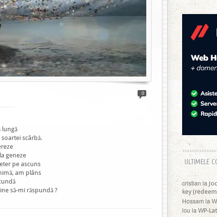
0
ă lungă
soartei scârbă.
ereze
 la geneze
ULTIMELE C
 eter pe ascuns
 inimă, am plâns
ecundă
cristian
la
Jo
cine să-mi răspundă ?
key (redeem
Hossam
la
W
lou
la
WP-Lat