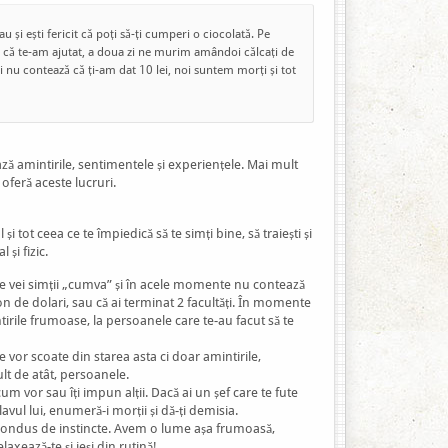
dau și ești fericit că poți să-ți cumperi o ciocolată. Pe
că te-am ajutat, a doua zi ne murim amândoi călcați de
i nu contează că ți-am dat 10 lei, noi suntem morți și tot
ză amintirile, sentimentele și experiențele. Mai mult
 oferă aceste lucruri.
și tot ceea ce te împiedică să te simți bine, să traiești și
 și fizic.
te vei simții „cumva” și în acele momente nu contează
ion de dolari, sau că ai terminat 2 facultăți. În momente
intirile frumoase, la persoanele care te-au facut să te
e vor scoate din starea asta ci doar amintirile,
lt de atât, persoanele.
cum vor sau îți impun alții. Dacă ai un șef care te fute
avul lui, enumeră-i morții și dă-ți demisia.
 condus de instincte. Avem o lume așa frumoasă,
axează-te și ieși din rutină!