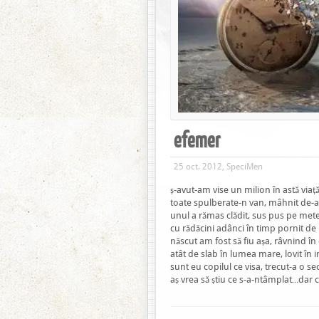
efemer
25 oct. 2012, SpeciMen
ș-avut-am vise un milion în astă viaț
toate spulberate-n van, mâhnit de-a 
unul a rămas clădit, sus pus pe met
cu rădăcini adânci în timp pornit de
născut am fost să fiu așa, râvnind în
atât de slab în lumea mare, lovit în
sunt eu copilul ce visa, trecut-a o s
aș vrea să știu ce s-a-ntâmplat…dar 