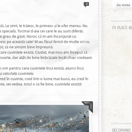
0
De minte
tă. Le simt, le trăiesc, le primesc și le ofer mereu. Nu
ITI PLACE B
 specială. Tocmai d-aia cei care le au sunt diferiți.
ai greu de găsit. Noroc că m-am înconjurat cu
sc pe această cale! M-au făcut fericit de multe ori cu
apt, să ne simțim bine împreună.
are cuvintele există. Ciudat, mai nou am început să
 moarte, dar atât de bine îmbrăcate încât chiar credeam
n om pentru care cuvintele încă există, atunci încă
i celorlalți cuvintele.
 cred în cuvinte, cred într-o lume mai bună, eu cred în
nte, vei vedea, totul o să fie bine, cuvintele există!
RECOMAND H