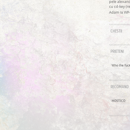
pele alexan
cu cd-key (
la
Adam
WP-
CHESTII
PRIETENI
Who the fuck 
RECOMAND
HOSTICO