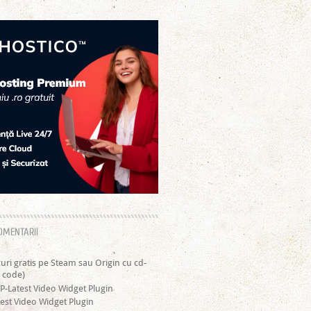
OMENTARII
curi gratis pe Steam sau Origin cu cd-
 code)
P-Latest Video Widget Plugin
est Video Widget Plugin