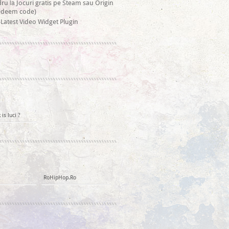
la
dru
Jocuri gratis pe Steam sau Origin
redeem code)
Latest Video Widget Plugin
is luci ?
RoHipHop.Ro