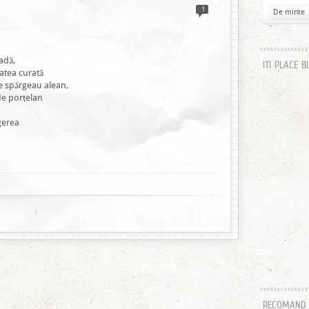
1
De minte
adă,
ITI PLACE B
tatea curată
se spărgeau alean,
 de porțelan
gerea
1
RECOMAND H