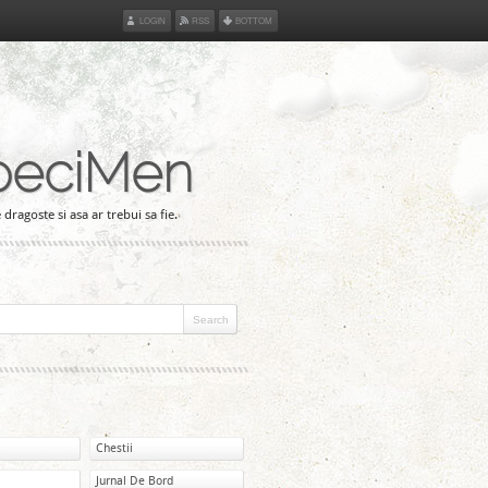
LOGIN
RSS
BOTTOM
peciMen
 dragoste si asa ar trebui sa fie.
Chestii
Jurnal De Bord