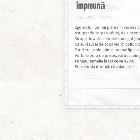
împreună
7 apr. 2013, SpeciMen
Zgomotul luminii pierea în vechea c
Astupat de liniștea iubirii, de sinceri
Stropii de apă se împărțeau egal și 
Ca surâsul ei de copil vioi în colțuri
Totul era acolo, nimic nu mai lipsea,
Vorbele erau de prisos, vorbea atin
Puneau temelie la tot ce va să vie,
Prin simpla dorință, că voiau să fie.