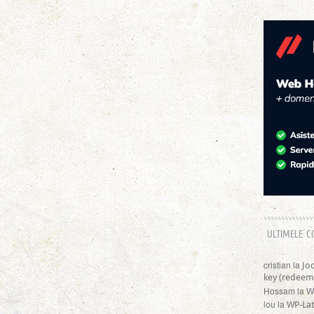
ULTIMELE C
cristian
la
Jo
key (redeem
Hossam
la
W
lou
la
WP-Lat