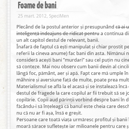
Foame de bani
25 mart. 2012, SpeciMen
Plecând de la postul anterior și presupunând
că ai 
inteligență indeajuns de ridicat pentru
a continua di
un alt capitol destul de relevant, banii.
Înafară de faptul că ești manipulat și chiar prostit pe
referii la cineva anume) fac bani din asta. Nimănui 
consideră acești bani ”murdari” sau cel puțin nu cin
să conteze. Mai nou observ cum banii devin al cinci
lângă foc, pământ, aer și apă. Fapt care mă umple în
mâhnire și aversiune față de multe, poate prea mul
Materialismul se află la el acasă și se instalează încă
destul de fragede la care copilul ar fii trebuit să se
copilărie. Copii aud părinții vorbind despre bani în d
făcându-i să înțeleagă că banul este cheia care desch
nu că nu ar fi așa, însă e greșit.
Persoane care toată viața urmăresc profitul și banii 
moară sărace sufletește iar milioanele pentru care ș