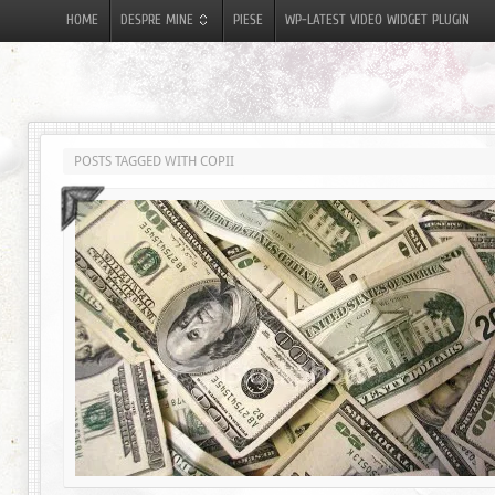
HOME
DESPRE MINE
PIESE
WP-LATEST VIDEO WIDGET PLUGIN
POSTS TAGGED WITH COPII