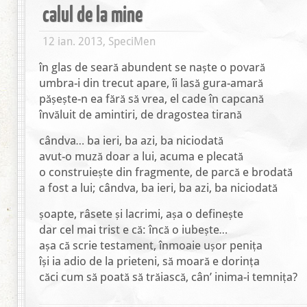
calul de la mine
12 ian. 2013, SpeciMen
în glas de seară abundent se naște o povară
umbra-i din trecut apare, îi lasă gura-amară
pășește-n ea fără să vrea, el cade în capcană
învăluit de amintiri, de dragostea tirană
cândva… ba ieri, ba azi, ba niciodată
avut-o muză doar a lui, acuma e plecată
o construiește din fragmente, de parcă e brodată
a fost a lui; cândva, ba ieri, ba azi, ba niciodată
șoapte, râsete și lacrimi, așa o definește
dar cel mai trist e că: încă o iubește…
așa că scrie testament, înmoaie ușor penița
își ia adio de la prieteni, să moară e dorința
căci cum să poată să trăiască, cân’ inima-i temnița?