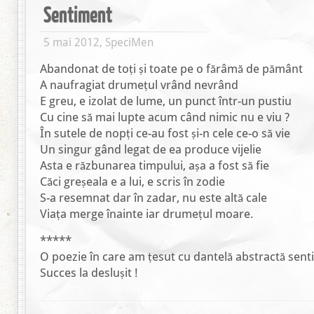
Sentiment
5 mai 2012, SpeciMen
Abandonat de toți și toate pe o fărâmă de pământ
A naufragiat drumețul vrând nevrând
E greu, e izolat de lume, un punct într-un pustiu
Cu cine să mai lupte acum când nimic nu e viu ?
În sutele de nopți ce-au fost și-n cele ce-o să vie
Un singur gând legat de ea produce vijelie
Asta e răzbunarea timpului, așa a fost să fie
Căci greșeala e a lui, e scris în zodie
S-a resemnat dar în zadar, nu este altă cale
Viața merge înainte iar drumețul moare.
*****
O poezie în care am țesut cu dantelă abstractă sen
Succes la deslușit !