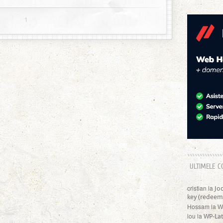
1
ULTIMELE C
cristian
la
Jo
key (redeem
Hossam
la
W
lou
la
WP-Lat