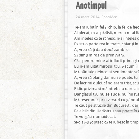
Anotimpul
24 mart. 2014, SpeciMen
Te-am iubit în fel și chip, la fel de fie
Ai plecat, m-ai părăsit, mereu m-ai lă
Am înțeles că te rănesc, n-ai înțeles 
Există o parte rea în toate, chiar și î
Aș vrea să-ți dau două zambile,
Să simți miros de primăvară,
Căci pentru mine-ai înflorit prima și 
Eu n-am uitat mirosul tău, ș-acum î
Mă bântuie neîncetat sentimente vr
Aș vrea să plâng dar nu se poate, tu 
De lacrimi dulci, când eram trist, s
Ridic privirea și mă-ntreb: tu oare ai s
Dar glasul tău nu se aude, nu îmi r
Mă resemnez prin versuri cu gândul t
Te caut pe străzile din București, dar 
Pe aleile din Herăstrău sau poate în
Te voi găsi numaidecât,
Și-o să-ți șoptesc că te iubesc în timp