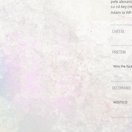
pele alexan
cu cd-key (
la
Adam
WP-
CHESTII
PRIETENI
Who the fuck 
RECOMAND
HOSTICO