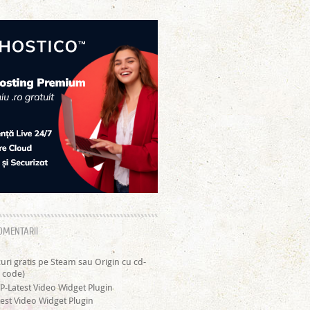
OMENTARII
curi gratis pe Steam sau Origin cu cd-
 code)
P-Latest Video Widget Plugin
est Video Widget Plugin