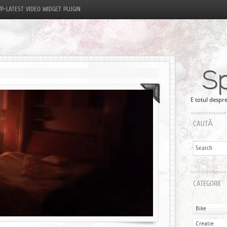
P-LATEST VIDEO WIDGET PLUGIN
S
E totul despre
CAUTĂ
CATEGORII
Bike
Creatie