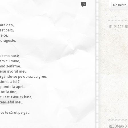
0
De minte
care dată,
ITI PLACE B
sat baltă;
de ce,
n dragoste.
ultima oară;
l am cu mine,
ând s-afirme.
erai izvorul meu,
curgându-se pe obraz cu greu;
imțit la fel ?
ăspunde la apel…
ot la tine,
tu esti tăinuită bine,
 cearșaful meu,
 ce te sărut pe gât.
RECOMAND H