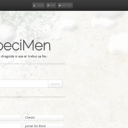
LOGIN
RSS
BOTTOM
peciMen
 dragoste si asa ar trebui sa fie.
Chestii
Jurnal De Bord