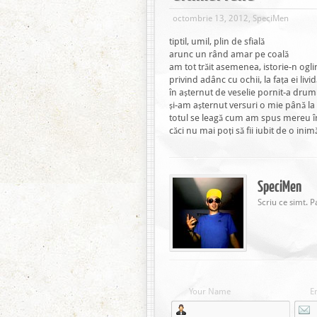
octombrie 13, 2012, SpeciMen
tiptil, umil, plin de sfială
arunc un rând amar pe coală
am tot trăit asemenea, istorie-n ogl
privind adânc cu ochii, la fața ei livid
în așternut de veselie pornit-a dru
și-am așternut versuri o mie până l
totul se leagă cum am spus mereu î
căci nu mai poți să fii iubit de o inim
SpeciMen
Scriu ce simt. P
Your Name
E