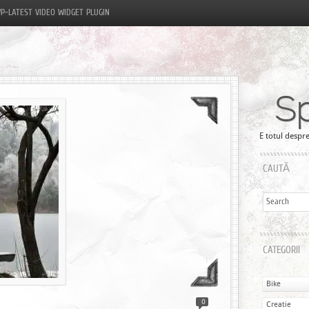
P-LATEST VIDEO WIDGET PLUGIN
S
E totul despre
CAUTĂ
CATEGORII
Bike
0
Creatie