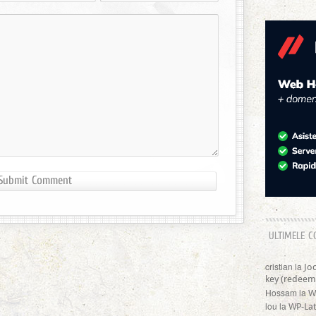
ULTIMELE C
cristian
la
Jo
key (redeem
Hossam
la
W
lou
la
WP-Lat