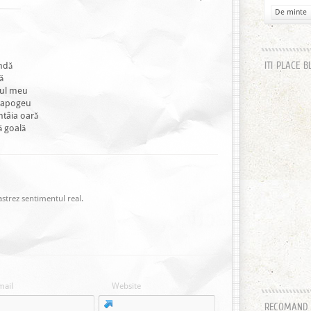
De minte
indă
ITI PLACE B
ă
mul meu
a apogeu
ntâia oară
ă goală
astrez sentimentul real.
mail
Website
RECOMAND H