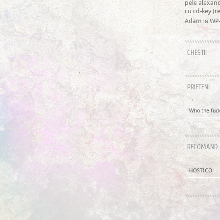
pele alexan
cu cd-key (
la
Adam
WP-
CHESTII
PRIETENI
Who the fuck 
RECOMAND
HOSTICO