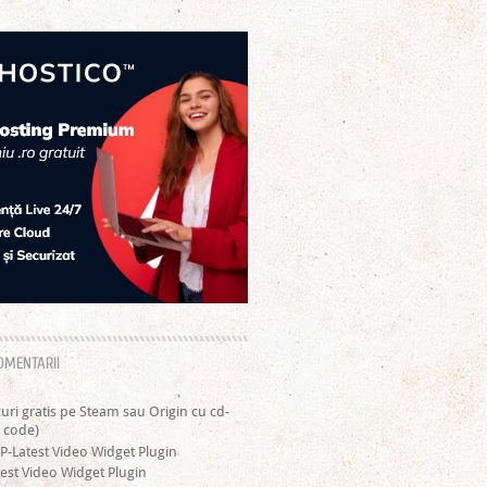
OMENTARII
curi gratis pe Steam sau Origin cu cd-
 code)
P-Latest Video Widget Plugin
est Video Widget Plugin