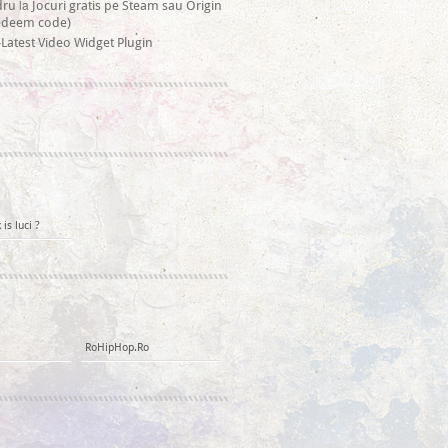
la
dru
Jocuri gratis pe Steam sau Origin
redeem code)
Latest Video Widget Plugin
is luci ?
RoHipHop.Ro