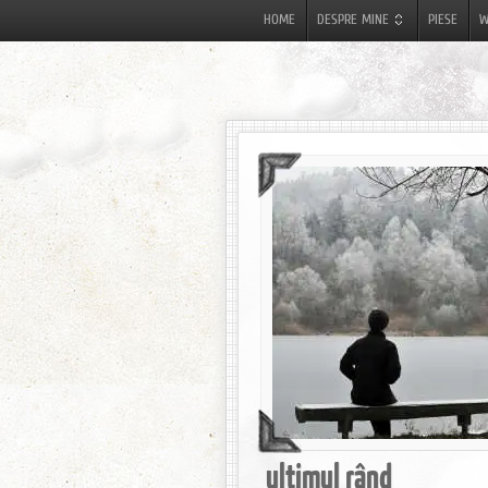
HOME
DESPRE MINE
PIESE
W
ultimul rând