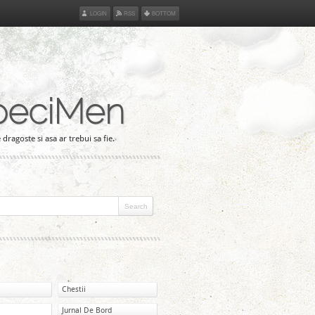
LOGIN
RSS
BOTTOM
peciMen
 dragoste si asa ar trebui sa fie.
Chestii
Jurnal De Bord