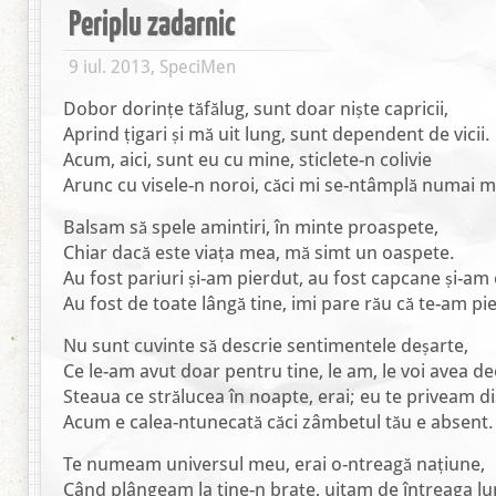
Periplu zadarnic
9 iul. 2013, SpeciMen
Dobor dorințe tăfălug, sunt doar niște capricii,
Aprind țigari și mă uit lung, sunt dependent de vicii.
Acum, aici, sunt eu cu mine, sticlete-n colivie
Arunc cu visele-n noroi, căci mi se-ntâmplă numai m
Balsam să spele amintiri, în minte proaspete,
Chiar dacă este viața mea, mă simt un oaspete.
Au fost pariuri și-am pierdut, au fost capcane și-am 
Au fost de toate lângă tine, imi pare rău că te-am pi
Nu sunt cuvinte să descrie sentimentele deșarte,
Ce le-am avut doar pentru tine, le am, le voi avea d
Steaua ce strălucea în noapte, erai; eu te priveam di
Acum e calea-ntunecată căci zâmbetul tău e absent.
Te numeam universul meu, erai o-ntreagă națiune,
Când plângeam la tine-n brațe, uitam de întreaga l