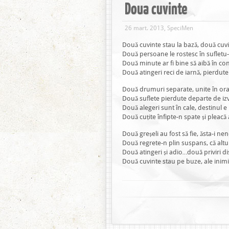
Doua cuvinte
26 mart. 2013, SpeciMen
Două cuvinte stau la bază, două cuvi
Două persoane le rostesc în sufletu-i
Două minute ar fi bine să aibă în con
Două atingeri reci de iarnă, pierdute 
Două drumuri separate, unite în or
Două suflete pierdute departe de iz
Două alegeri sunt în cale, destinul e
Două cuțite înfipte-n spate și pleacă
Două greșeli au fost să fie, ăsta-i ne
Două regrete-n plin suspans, că altu î
Două atingeri și adio…două priviri di
Două cuvinte stau pe buze, ale inimi