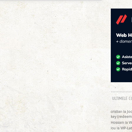
ULTIMELE C
cristian
la
Jo
key (redeem
Hossam
la
W
lou
la
WP-Lat