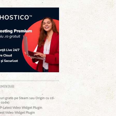
OMENTARII
curi gratis pe Steam sau Origin cu cd-
 code)
P-Latest Video Widget Plugin
est Video Widget Plugin