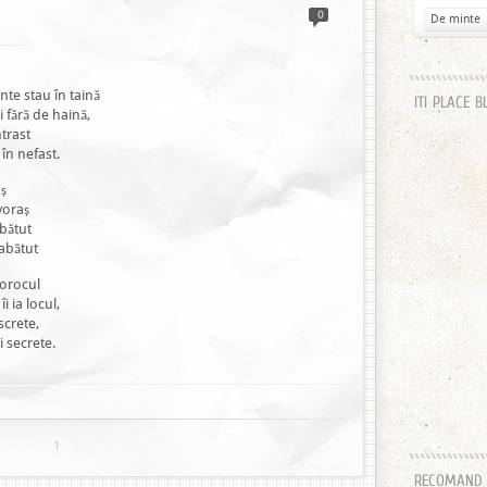
0
De minte
nte stau în taină
ITI PLACE B
 fără de haină,
trast
în nefast.
aș
voraș
 bătut
 abătut
norocul
i ia locul,
screte,
i secrete.
1
RECOMAND H