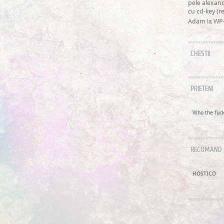
pele alexan
cu cd-key (
la
Adam
WP-
CHESTII
PRIETENI
Who the fuck 
RECOMAND
HOSTICO