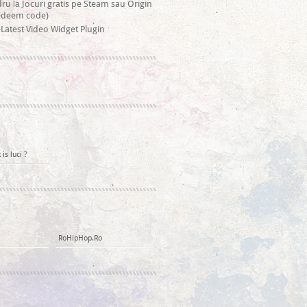
la
dru
Jocuri gratis pe Steam sau Origin
redeem code)
Latest Video Widget Plugin
is luci ?
RoHipHop.Ro