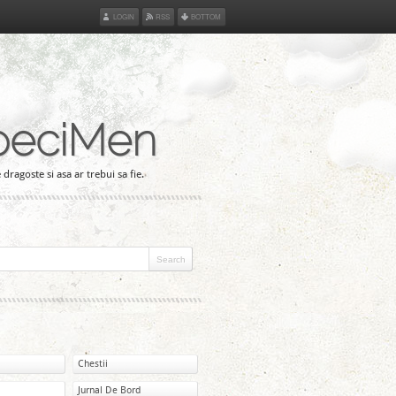
LOGIN
RSS
BOTTOM
peciMen
 dragoste si asa ar trebui sa fie.
Chestii
Jurnal De Bord