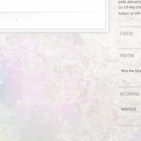
pele alexan
cu cd-key (
la
Adam
WP-
1
CHESTII
PRIETENI
Who the fuck 
RECOMAND
HOSTICO