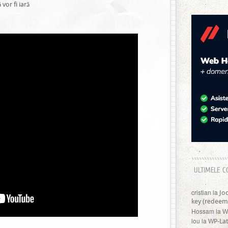
 vor fi iară
ULTIMELE C
cristian
la
Jo
key (redeem
Hossam
la
W
lou
la
WP-Lat