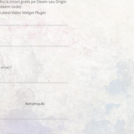
la
dru
Jocuri gratis pe Steam sau Origin
redeem code)
Latest Video Widget Plugin
is luci ?
RoHipHop.Ro