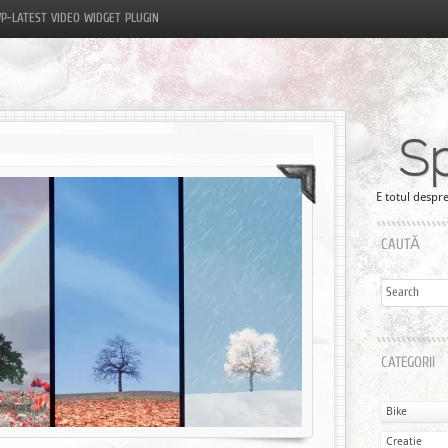
P-LATEST VIDEO WIDGET PLUGIN
S
E totul despre
CAUTĂ
CATEGORII
Bike
Creatie