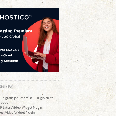
OMENTARII
curi gratis pe Steam sau Origin cu cd-
 code)
P-Latest Video Widget Plugin
est Video Widget Plugin