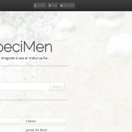
LOGIN
RSS
BOTTOM
peciMen
 dragoste si asa ar trebui sa fie.
Chestii
Jurnal De Bord