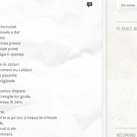
0
De minte
 încrustat
ITI PLACE B
însele a dat
nii
inea privirii.
nişte puieţi
ăga-n sperieţi.
 în stoluri
imeni nu-i alături
e păsărele
drăgănele
 frumos dispare
crengile lor goale,
ăreau în zare.
ie,
 te ia pe sus și neaua te orbește
le,
at si ele.
ă moară,
RECOMAND H