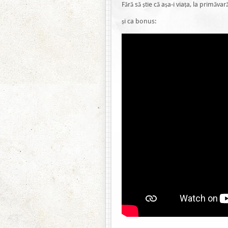
Fără să știe că așa-i viața, la primăvară
și ca bonus: