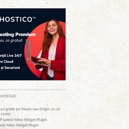
OMENTARII
curi gratis pe Steam sau Origin cu cd-
 code)
P-Latest Video Widget Plugin
est Video Widget Plugin