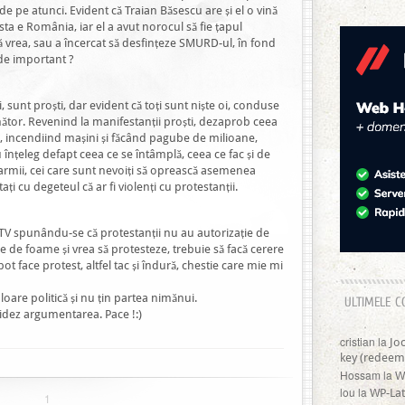
e pe atunci. Evident că Traian Băsescu are și el o vină
sta e România, iar el a avut norocul să fie țapul
 că vrea, sau a încercat să desfințeze SMURD-ul, în fond
 de important ?
i, sunt proști, dar evident că toți sunt niște oi, conduse
ător. Revenind la manifestanții proști, dezaprob ceea
, incendiind mașini și făcând pagube de milioane,
u înțeleg defapt ceea ce se întâmplă, ceea ce fac și de
darmii, cei care sunt nevoiți să oprească asemenea
ți cu degeteul că ar fi violenți cu protestanții.
a TV spunându-se că protestanții nu au autorizație de
 de foame și vrea să protesteze, trebuie să facă cerere
t face protest, altfel tac și îndură, chestie care mie mi
oare politică și nu țin partea nimănui.
ULTIMELE C
lidez argumentarea. Pace !:)
cristian
la
Jo
key (redeem
Hossam
la
W
lou
la
WP-Lat
1