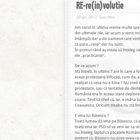
RE-re(in)volutie
20 ian. 2012, SpeciMen
Am văzut în ultima vreme multe specul
din ultimele zile, iar acum a venit m
întâmplă dar și de oamenii care vor
să para „ceva” dar nu sunt.
În primul rând aș vreau să înțeleg c
ele „practicanţii”.
De ce acum ?
Mă întreb, în ultimii 7 ani în care 
aceşti protestanţi înfocaţi, cum de,
realizat că ceva nu e bine ? Nu cred 
protesteze, sau că tentativa de desf
România era în aceași stare deplorab
coace. Tind să cred că, iar, e mâna lui 
Ceaușescu. Oricum treaba nu stă bine 
E vina lui Băsescu ?
Toată lumea dă vina pe Băsescu, că el a
toată vina iar PSD-ul va veni iar ca un
nu înțeleg faptul că păcatele Români
evident că, Băsescu nu prea avea ce 