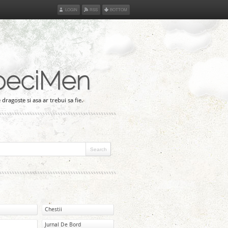
LOGIN
RSS
BOTTOM
peciMen
 dragoste si asa ar trebui sa fie.
Chestii
Jurnal De Bord