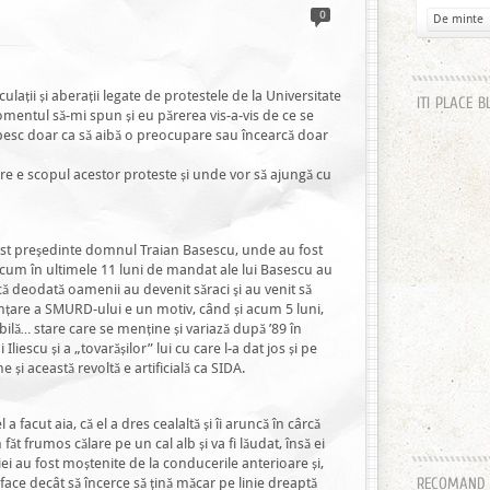
0
De minte
ații și aberații legate de protestele de la Universitate
ITI PLACE B
omentul să-mi spun și eu părerea vis-a-vis de ce se
besc doar ca să aibă o preocupare sau încearcă doar
are e scopul acestor proteste și unde vor să ajungă cu
a fost preşedinte domnul Traian Basescu, unde au fost
 acum în ultimele 11 luni de mandat ale lui Basescu au
că deodată oamenii au devenit săraci şi au venit să
ințare a SMURD-ului e un motiv, când și acum 5 luni,
ilă… stare care se menține și variază după ’89 în
Iliescu și a „tovarășilor” lui cu care l-a dat jos și pe
și această revoltă e artificială ca SIDA.
 facut aia, că el a dres cealaltă și îi aruncă în cârcă
 făt frumos călare pe un cal alb și va fi lăudat, însă ei
ei au fost moștenite de la conducerile anterioare și,
face decât să încerce să țină măcar pe linie dreaptă
RECOMAND H