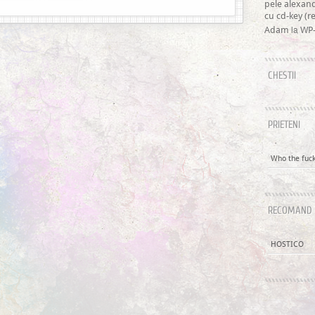
pele alexan
cu cd-key (
la
Adam
WP-
CHESTII
PRIETENI
Who the fuck 
RECOMAND
HOSTICO