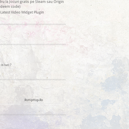
la
dru
Jocuri gratis pe Steam sau Origin
redeem code)
Latest Video Widget Plugin
is luci ?
RoHipHop.Ro