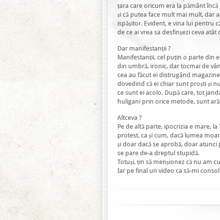
țara care oricum era la pământ încă d
și că putea face mult mai mult, dar a
ispășitor. Evident, e vina lui pentru
de ce ai vrea sa desfinșezi ceva atât
Dar manifestanții ?
Manifestanții, cel puțin o parte din e
din umbră, ironic, dar tocmai de vân
cea au făcut ei distrugând magazine
dovedind că ei chiar sunt proști și n
ce sunt ei acolo. După care, tot jan
huligani prin orice metode, sunt arăta
Altceva ?
Pe de altă parte, ipocrizia e mare, l
protest, ca și cum, dacă lumea moare
și doar dacă se aprobă, doar atunci po
se pare de-a dreptul stupidă.
Totuși, țin să menșionez că nu am cul
Iar pe final un video ca să-mi conso