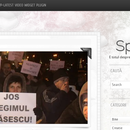
P-LATEST VIDEO WIDGET PLUGIN
S
E totul despre
CAUTĂ
CATEGORII
Bike
Creatie