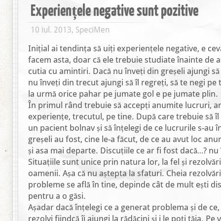
Experiențele negative sunt pozitive
10 iul. 2013, SpeciMen
Inițial ai tendința să uiți experiențele negative, e ce
facem asta, doar că ele trebuie studiate înainte de a 
cutia cu amintiri. Dacă nu înveți din greșeli ajungi să
nu înveți din trecut ajungi să îl regreți, să te negi pe 
la urmă orice pahar pe jumate gol e pe jumate plin.
În primul rând trebuie să accepți anumite lucruri, 
experiențe, trecutul, pe tine. După care trebuie să îl
un pacient bolnav și să înțelegi de ce lucrurile s-au 
greșeli au fost, cine le-a făcut, de ce au avut loc a
și asa mai departe. Discuțiile ce ar fi fost dacă…? nu î
Situațiile sunt unice prin natura lor, la fel și rezolvăril
oamenii. Așa că nu aștepta la sfaturi. Cheia rezolvări
probleme se află în tine, depinde cât de mult ești di
pentru a o găsi.
Așadar dacă înțelegi ce a generat problema și de ce,
rezolvi fiindcă îi ajungi la rădăcini și i le poți tăia. Pe 