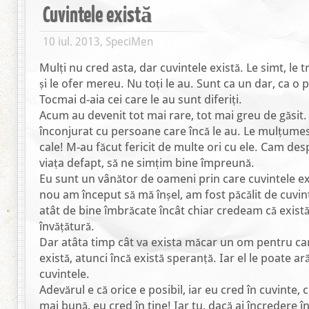
Cuvintele există
10 iul. 2013, SpeciMen
Mulți nu cred asta, dar cuvintele există. Le simt, le t
și le ofer mereu. Nu toți le au. Sunt ca un dar, ca o 
Tocmai d-aia cei care le au sunt diferiți.
Acum au devenit tot mai rare, tot mai greu de găsi
înconjurat cu persoane care încă le au. Le mulțume
cale! M-au făcut fericit de multe ori cu ele. Cam des
viața defapt, să ne simțim bine împreună.
Eu sunt un vânător de oameni prin care cuvintele ex
nou am început să mă înșel, am fost păcălit de cuvi
atât de bine îmbrăcate încât chiar credeam că există.
învățătură.
Dar atâta timp cât va exista măcar un om pentru car
există, atunci încă există speranță. Iar el le poate arăt
cuvintele.
Adevărul e că orice e posibil, iar eu cred în cuvinte, 
mai bună, eu cred în tine! Iar tu, dacă ai încredere în