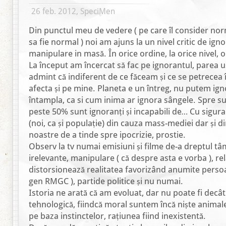
26 feb. 2012, SpeciMen
Din punctul meu de vedere ( pe care îl consider nor
sa fie normal ) noi am ajuns la un nivel critic de igno
manipulare in masă. În orice ordine, la orice nivel, 
La început am încercat să fac pe ignorantul, parea 
admint că indiferent de ce făceam și ce se petrecea 
afecta și pe mine. Planeta e un întreg, nu putem ign
întampla, ca si cum inima ar ignora sângele. Spre 
peste 50% sunt ignoranți și incapabili de… Cu sigur
(noi, ca și populație) din cauza mass-mediei dar și d
noastre de a tinde spre ipocrizie, prostie.
Observ la tv numai emisiuni și filme de-a dreptul tâ
irelevante, manipulare ( că despre asta e vorba ), rel
distorsionează realitatea favorizând anumite persoa
gen RMGC ), partide politice și nu numai.
Istoria ne arată că am evoluat, dar nu poate fi decât
tehnologică, fiindcă moral suntem încă niște animal
pe baza instinctelor, rațiunea fiind inexistentă.