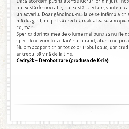
Dacă acordăm puțină atenție lucrurilor din jurul no
nu există democrație, nu există libertate, suntem ca n
un acvariu. Doar gândindu-mă la ce se întâmpla chi
mă dezgust, nu pot să cred că realitatea se apropie 
coșmar.
Sper că dorința mea de o lume mai bună să nu fie d
sper că ne vom trezi dacă nu curând, atunci nu prea
Nu am acoperit chiar tot ce ar trebui spus, dar cre
ar trebui să vină de la tine.
Cedry2k – Derobotizare (produsa de K-rie)
1