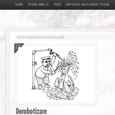
HOME
DESPRE MINE
PIESE
WP-LATEST VIDEO WIDGET PLUGIN
POSTS TAGGED WITH MANIPULARE
Derobotizare