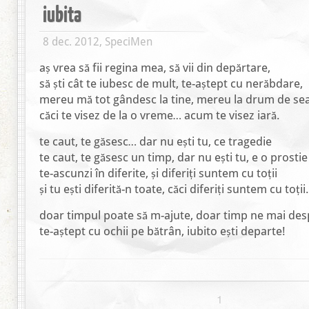
iubita
8 dec. 2012, SpeciMen
aș vrea să fii regina mea, să vii din depărtare,
să ști cât te iubesc de mult, te-aștept cu nerăbdare,
mereu mă tot gândesc la tine, mereu la drum de sea
căci te visez de la o vreme… acum te visez iară.
te caut, te găsesc… dar nu ești tu, ce tragedie
te caut, te găsesc un timp, dar nu ești tu, e o prostie
te-ascunzi în diferite, și diferiți suntem cu toții
și tu ești diferită-n toate, căci diferiți suntem cu toții.
doar timpul poate să m-ajute, doar timp ne mai des
te-aștept cu ochii pe bătrân, iubito ești departe!
1