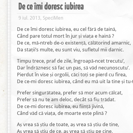
De ce îmi doresc iubirea
9 iul. 2013, SpeciMen
De ce îmi doresc iubirea, eu cel fără de taină,
Când pare totul mort în jur și viața e haină ?
De ce, mă-ntreb de-o existență, călătorind amarnic,
Da stații’s multe, eu sunt viu, sufletul mii darnic.
Timpu trece, praf de zile, îngroapă-ncet trecutu’,
Dar îndrăznesc să fac un pas, să văd necunoscutu’.
Pierdut în vise și orgolii, căci toți se pierd cu firea,
De ce-mi doresc iubirea, când eu mă uit la tine și tu-ț
Prefer singurătatea, prefer să mor acum călcat,
Prefer să nu te am deloc, decât să fiu trădat.
De ce-mi doresc iubirea, eu ființă jivină,
Când văd că viața, de moarte este plină ?
Aș vrea să știu de toate, aș vrea să știu de tine,
Aș vrea să știu de ce, aș vrea să știu pe cine.