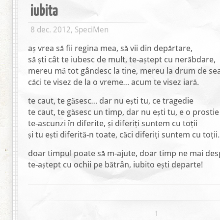
iubita
8 dec. 2012, SpeciMen
aș vrea să fii regina mea, să vii din depărtare,
să ști cât te iubesc de mult, te-aștept cu nerăbdare,
mereu mă tot gândesc la tine, mereu la drum de sea
căci te visez de la o vreme… acum te visez iară.
te caut, te găsesc… dar nu ești tu, ce tragedie
te caut, te găsesc un timp, dar nu ești tu, e o prostie
te-ascunzi în diferite, și diferiți suntem cu toții
și tu ești diferită-n toate, căci diferiți suntem cu toții.
doar timpul poate să m-ajute, doar timp ne mai des
te-aștept cu ochii pe bătrân, iubito ești departe!
1