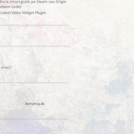
la
dru
Jocuri gratis pe Steam sau Origin
redeem code)
Latest Video Widget Plugin
is luci ?
RoHipHop.Ro