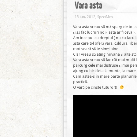
Vara asta
15 iun. 2012, SpeciMen
Vara asta vreau să mă sparg de tot, 
și să fac lucruri noi ( asta ar fi ceva ).
Am început cu dreptul ( nu cu faculta
ăsta care ti-l oferă vara, căldura, lib
motivează să te simți bine.
Clar vreau să ating nirvana și alte stă
Vara asta vreau să fac cât mai multi ki
parcurg cele mai distruse și mai peri
ajung cu bicicleta la munte, la mare
Cam astea-s în mare parte planurile
practică.
O vară pe cinste tuturor!!!