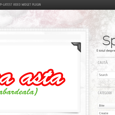
P-LATEST VIDEO WIDGET PLUGIN
S
E totul despre
CAUTĂ
CATEGORII
Bike
Creatie