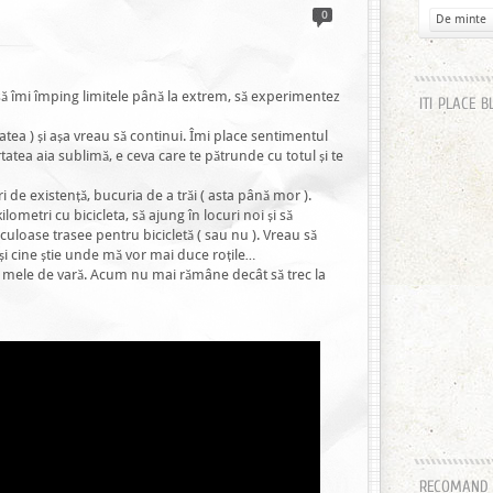
0
De minte
să îmi împing limitele până la extrem, să experimentez
ITI PLACE B
tea ) și așa vreau să continui. Îmi place sentimentul
ertatea aia sublimă, e ceva care te pătrunde cu totul și te
ri de existență, bucuria de a trăi ( asta până mor ).
lometri cu bicicleta, să ajung în locuri noi și să
culoase trasee pentru bicicletă ( sau nu ). Vreau să
 și cine știe unde mă vor mai duce roțile…
 mele de vară. Acum nu mai rămâne decât să trec la
RECOMAND H