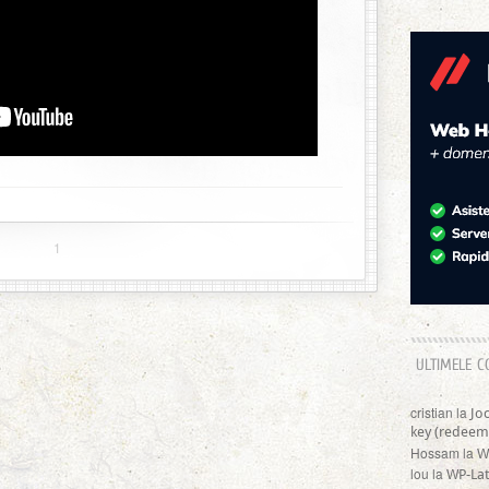
1
ULTIMELE C
cristian
la
Jo
key (redeem
Hossam
la
W
lou
la
WP-Lat