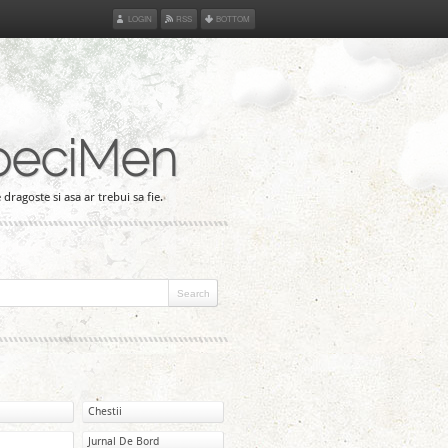
LOGIN
RSS
BOTTOM
peciMen
 dragoste si asa ar trebui sa fie.
Chestii
Jurnal De Bord