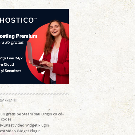
OMENTARII
curi gratis pe Steam sau Origin cu cd-
 code)
P-Latest Video Widget Plugin
est Video Widget Plugin