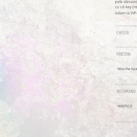
pele alexan
cu cd-key (
la
Adam
WP-
CHESTII
PRIETENI
Who the fuck 
RECOMAND
HOSTICO