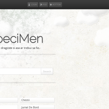
LOGIN
RSS
BOTTOM
peciMen
 dragoste si asa ar trebui sa fie.
Chestii
Jurnal De Bord