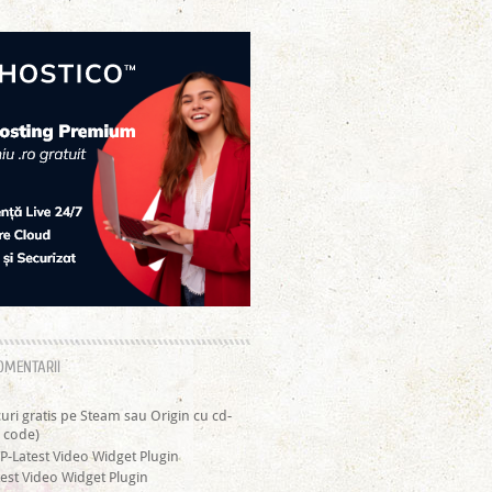
OMENTARII
curi gratis pe Steam sau Origin cu cd-
 code)
P-Latest Video Widget Plugin
est Video Widget Plugin