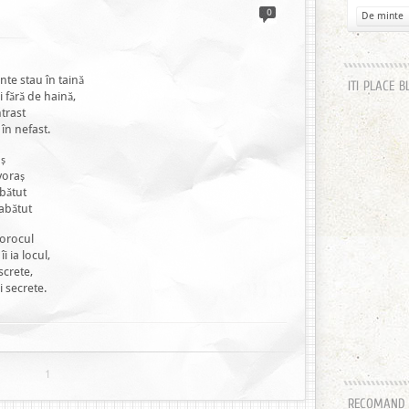
0
De minte
nte stau în taină
ITI PLACE B
 fără de haină,
trast
în nefast.
aș
voraș
 bătut
 abătut
norocul
i ia locul,
screte,
i secrete.
1
RECOMAND H