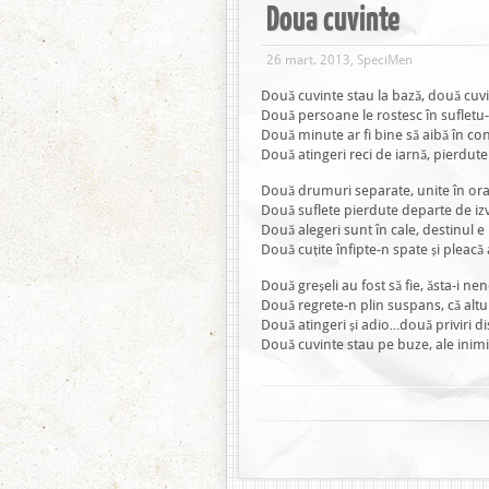
Doua cuvinte
26 mart. 2013, SpeciMen
Două cuvinte stau la bază, două cuvi
Două persoane le rostesc în sufletu-i
Două minute ar fi bine să aibă în con
Două atingeri reci de iarnă, pierdute 
Două drumuri separate, unite în or
Două suflete pierdute departe de iz
Două alegeri sunt în cale, destinul e
Două cuțite înfipte-n spate și pleacă
Două greșeli au fost să fie, ăsta-i ne
Două regrete-n plin suspans, că altu î
Două atingeri și adio…două priviri di
Două cuvinte stau pe buze, ale inimi