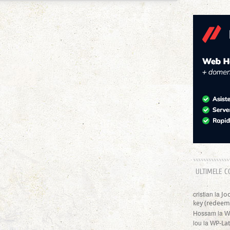
ULTIMELE C
cristian
la
Jo
key (redeem
Hossam
la
W
lou
la
WP-Lat