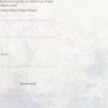
la
dru
Jocuri gratis pe Steam sau Origin
redeem code)
Latest Video Widget Plugin
is luci ?
RoHipHop.Ro