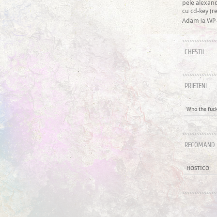
pele alexan
cu cd-key (
la
Adam
WP-
CHESTII
PRIETENI
Who the fuck 
RECOMAND
HOSTICO